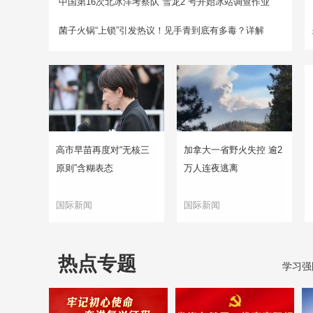
中国第16次北冰洋考察队“雪龙2”号开始冰站调查作业
菌子火锅“上锁”引发热议！见手青到底有多毒？详解
高市早苗再度对“无核三
加拿大一省野火失控 逾2
原则”含糊表态
万人连夜逃离
国际新闻
国际新闻
热点专题
学习强