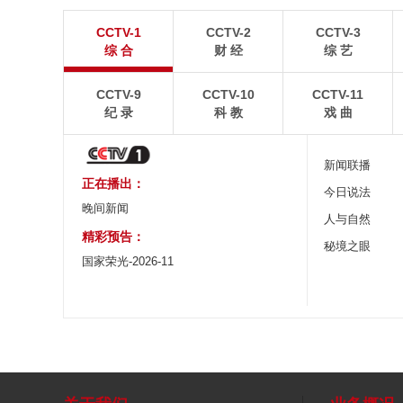
“大地指纹”奏响夏夜文旅乐章
青海大柴旦翡翠
CCTV-1
CCTV-2
CCTV-3
8月7日，贵州省毕节市大方县奢香古镇梯田音乐会在
青海海西蒙古族藏族自
综 合
财 经
综 艺
宛如“大地指纹”般的环形梯田上演。
游旺季。
CCTV-9
CCTV-10
CCTV-11
纪 录
科 教
戏 曲
新闻联播
正在播出：
今日说法
晚间新闻
人与自然
精彩预告：
秘境之眼
国家荣光-2026-11