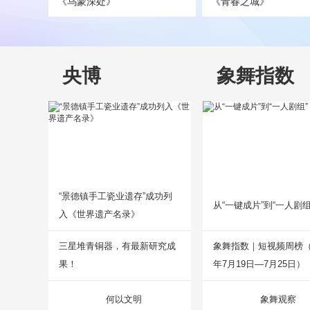
《乌蒙深处》
《青春之城》
央博
象舞指数
“景德镇手工瓷业遗存”成功列
从“一键成片”到“一人剧组
入《世界遗产名录》
三星堆青铜器，有最新研究成
象舞指数｜短视频周榜（2
果！
年7月19日—7月25日）
何以文明
象舞观察