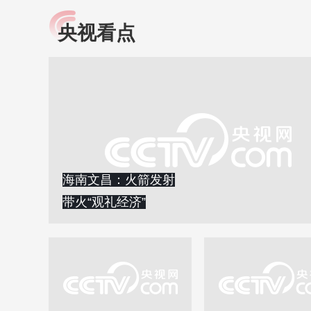
央视看点
小央视频
全民健康
央视网原创视频子品牌，
提高全民健康素养水
以更加贴近年轻人的视
助力“健康中国2030”
角，有趣、有料、有故事
略。央视网《全民健
的方式解读时代。
康》，向所有人分享
知识！
海南文昌：火箭发射
带火“观礼经济”