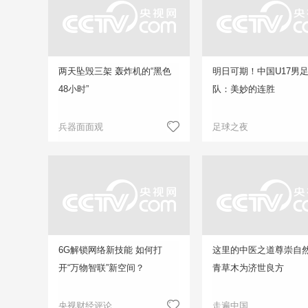
两天坠毁三架 轰炸机的“黑色
明日可期！中国U17男
48小时”
队：美妙的连胜
兵器面面观
足球之夜
6G解锁网络新技能 如何打
这里的中医之道尊崇自然
开“万物智联”新空间？
青草木为济世良方
央视财经评论
走遍中国