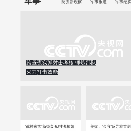
军事
防务新观察
军事报道
军事纪
跨昼夜实弹射击考核 锤炼部队
火力打击效能
“战神家族”新锐轰-6J挂弹振翅
美媒：“金穹”反导将首测