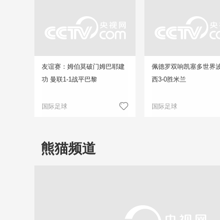
友谊赛：姆伯莫破门姆巴耶建
佩德罗双响凯塞多世界波
功 曼联1-1战平巴黎
西3-0胜米兰
国际足球
国际足球
熊猫频道