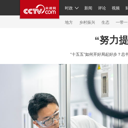
时政
新闻
评论
视频
人民领袖习近平
直播
繁体
片库
海外频道
栏目大全
联播+
iPanda
中国领
节目单
Engl
地方
乡村振兴
生态
一带一
“努力
总台春晚
网络春晚
共产党员网
秧纪录
纪
“十五五”如何开好局起好步？总
新闻
国内
国际
评论
经济
军事
科技
人民领袖习近平
联播+
热解读
天天学习
习
视频
小央视频
小央直播
直播中国
熊猫频
现场
前线
比划
快看
蓝海中国
新兵请入
体育
直播
竞猜
2026年世界杯
2026年冬奥
VIP会员
CCTV奥林匹克频道
生活体育大会
体