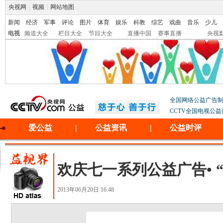
央视网
|
视频
|
网站地图
新闻
经济
军事
评论
图片
体育
娱乐
科教
综艺
戏曲
音乐
少儿
电视
频道大全
栏目大全
节目大全
直播中国
赛事直播
央视
全国网络公益广告
CCTV全国电视公
爱公益
|
公益资讯
|
公益时评
欢庆七一系列公益广告• 
2013年06月20日 16:48