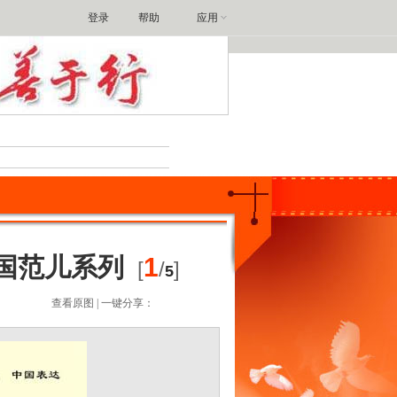
登录
帮助
应用
搜索
国范儿系列
1
[
/
]
5
查看原图
| 一键分享：