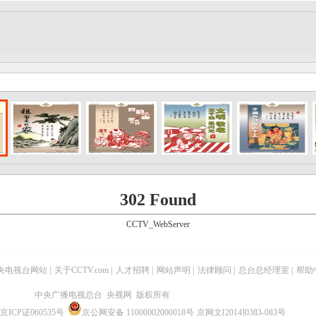
302 Found
CCTV_WebServer
央电视台网站
|
关于CCTV.com
|
人才招聘
|
网站声明
|
法律顾问
|
总台总经理室
|
帮助
中央广播电视总台 央视网 版权所有
京ICP证060535号
京公网安备 11000002000018号
京网文[2014]0383-083号