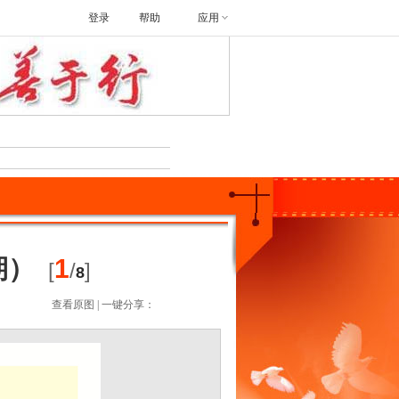
登录
帮助
应用
搜索
期）
1
[
/
]
8
查看原图
| 一键分享：