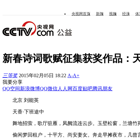
央视网首页
新闻
视频
经济
体
新春诗词歌赋征集获奖作品：天
三等奖
2015年02月05日 18:22
A-
A+
我要分享
QQ空间
新浪微博
QQ
微信
人人网
百度贴吧
腾讯朋友
北京 刘能英
天香·下班途中
舞地招萤，歌厅驻雁，凤阙流连云步。玉壁松窗，兰塘竹苑
偷闲梦回租户，十平方、尚安妻女。奔走早摊夜市，几曾言