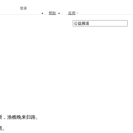
登录
帮助
应用
断，渔樵晚来归路。
煮。