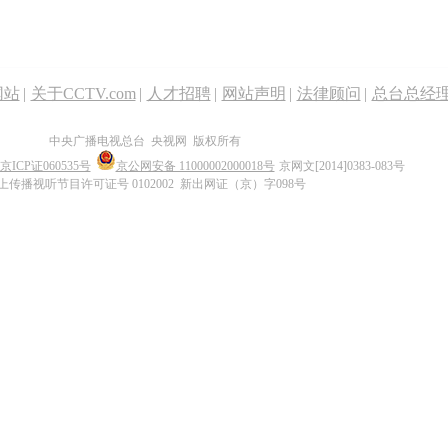
网站
|
关于CCTV.com
|
人才招聘
|
网站声明
|
法律顾问
|
总台总经
中央广播电视总台 央视网 版权所有
京ICP证060535号
京公网安备 11000002000018号
京网文[2014]0383-083号
上传播视听节目许可证号 0102002 新出网证（京）字098号