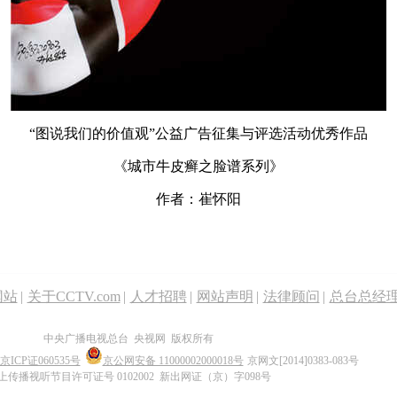
“图说我们的价值观”公益广告征集与评选活动优秀作品
《城市牛皮癣之脸谱系列》
作者：崔怀阳
网站
|
关于CCTV.com
|
人才招聘
|
网站声明
|
法律顾问
|
总台总经
中央广播电视总台 央视网 版权所有
京ICP证060535号
京公网安备 11000002000018号
京网文[2014]0383-083号
上传播视听节目许可证号 0102002 新出网证（京）字098号