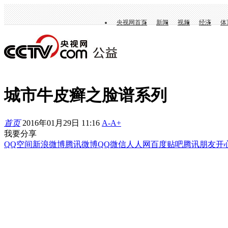
央视网首页
新闻
视频
经济
体
城市牛皮癣之脸谱系列
首页
2016年01月29日 11:16
A-
A+
我要分享
QQ空间
新浪微博
腾讯微博
QQ
微信
人人网
百度贴吧
腾讯朋友
开