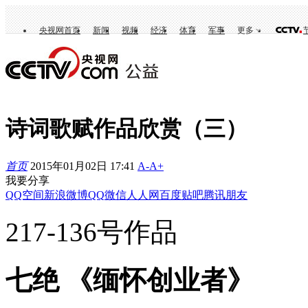
央视网首页
新闻
视频
经济
体育
军事
更多
诗词歌赋作品欣赏（三）
首页
2015年01月02日 17:41
A-
A+
我要分享
QQ空间
新浪微博
QQ
微信
人人网
百度贴吧
腾讯朋友
217-136号作品
七绝 《缅怀创业者》