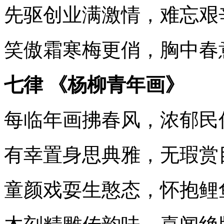
先驱创业满激情，难忘艰
笑傲霜寒梅更俏，胸中春
七律 《杨柳青年画》
每临年画拂春风，浓郁民
有幸置身思典雅，无瑕赏
童颜戏耍生憨态，怀抱鲤