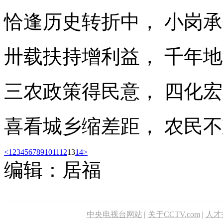
恰逢历史转折中， 小岗
卅载扶持增利益， 千年
三农政策得民意， 四化
喜看城乡缩差距， 农民
<
1
2
3
4
5
6
7
8
9
10
11
12
13
14
>
编辑：居福
中央电视台网站
|
关于CCTV.com
|
人才