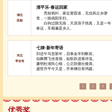
清平乐·春运回家
秃枝鸦叫，家近黄昏道，无信风尘乡渺
湖北
杳，一路残阳车扫。
匡彬
白驹过隙无痕，天涯浪子情真，又是一年
春运，车厢遍是乡人。
七律·新年寄语
归还午马贺新年，启泰金羊到帐前。
河北
似舞腾飞传喜报，如歌跃进展诗笺。
李全有
廉明杜渐民心镜，公正防微社稷肩。
盛世升平今又是，开来继往有鸿篇。
1
2
3
优秀奖