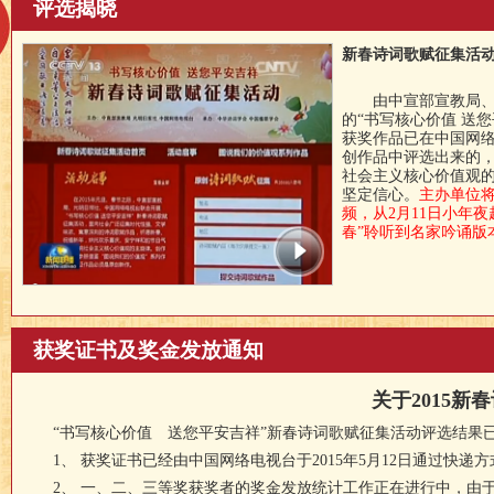
评选揭晓
新春诗词歌赋征集活
由中宣部宣教局、光
的“书写核心价值 送
获奖作品已在中国网络
创作品中评选出来的
社会主义核心价值观
坚定信心。
主办单位
频，从2月11日小年
春”聆听到名家吟诵版
获奖证书及奖金发放通知
关于2015
“书写核心价值 送您平安吉祥”新春诗词歌赋征集活动评选结果已于
1、 获奖证书已经由中国网络电视台于2015年5月12日通过快递
2、 一、二、三等奖获奖者的奖金发放统计工作正在进行中，由于