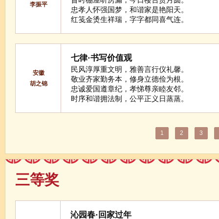
昔时棚屋听房漏，今日楼台赏月圆。
李振平
忠孝人怀强国梦，和谐家是艳阳天。
红笺金烫生祥瑞，字字都同喜气连。
七律·书写价值观
民风淳厚重文明，雅善言行仪礼馨。
安徽
敬业齐家勤务本，修身立德俭为根。
胡之锦
忠诚爱国遵章纪，孝悌尊亲睦友邻。
时序和谐拥法制，公平正义日蒸蒸。
1
2
3
三等奖
沁园春·回家过年