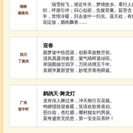
瑞雪纷飞，渐近年关，梦绕故乡。看行人
湖南
织，呼朋引伴；归心似箭，负箧背囊。茹苦含
谢路先
辛，世情冷暖，归去途中一扫光。遥天处，有
花绽放，腊肉飘香……
迎春
圆梦途中恰思源，创新革故数空前。
四川
清风晨露润春景，紫气晴晖遮绿田。
丁俊杰
举国图描廿四字，万民诗撰五千年。
喜观华夏群贤智，妙笔齐筹尧舜篇。
鹧鸪天·舞龙灯
龙有传人舞过来，冲天炮引百花栽。
广东
鸣锣擂鼓迎春暖，笑语欢歌将喜抬。
贺中轩
茭白齿，杏红腮，哪村靓女约男孩。
莫夸盛世无忧患，第一安全应系怀！