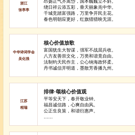
昂扬正气齐嵩岱，国本巍巍立不斜。
浙江
绕日祥云添五彩，垂天丽象兆中华。
张亭亭
千城竞踏富强路，万里争开民主花。
春色明朝应更好，红旗猎猎映无涯。
核心价值放歌
富国犹生大智谋，强军不战屈兵收。
中华诗词学会
八方友善崇文化，万类和谐竟自由。
吴化强
法制钧天民作主，公心纳海政怀柔。
丹书诚信开明道，墨散芳香播九州。
排律·颂核心价值观
平等安天下，春开敬业钟。
江苏
福昌诚信路，心爽自由风。
程瑞
公正生良策，和谐衍惠声。
……