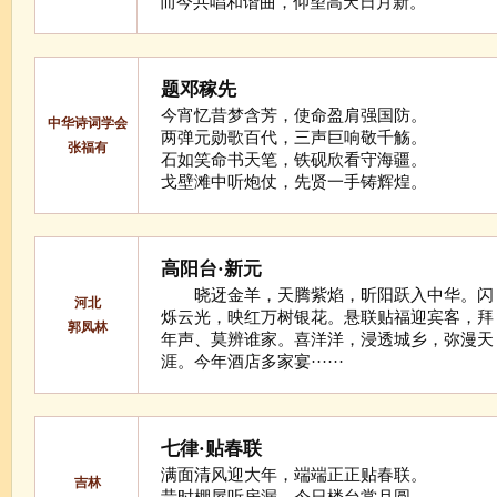
而今共唱和谐曲，仰望高天日月新。
题邓稼先
今宵忆昔梦含芳，使命盈肩强国防。
中华诗词学会
两弹元勋歌百代，三声巨响敬千觞。
张福有
石如笑命书天笔，铁砚欣看守海疆。
戈壁滩中听炮仗，先贤一手铸辉煌。
高阳台·新元
晓迓金羊，天腾紫焰，昕阳跃入中华。闪
河北
烁云光，映红万树银花。悬联贴福迎宾客，拜
郭凤林
年声、莫辨谁家。喜洋洋，浸透城乡，弥漫天
涯。今年酒店多家宴······
七律·贴春联
满面清风迎大年，端端正正贴春联。
吉林