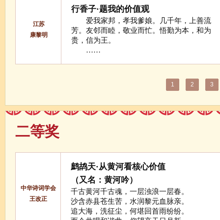
行香子·题我的价值观
爱我家邦，孝我爹娘。几千年，上善流
江苏
芳。友邻而睦，敬业而忙。悟勤为本，和为
康黎明
贵，信为王。
……
1
2
3
二等奖
鹧鸪天·从黄河看核心价值
（又名：黄河吟）
中华诗词学会
千古黄河千古魂，一层浊浪一层春。
王改正
沙含赤县苍生苦，水润黎元血脉亲。
追大海，洗征尘，何堪回首雨纷纷。