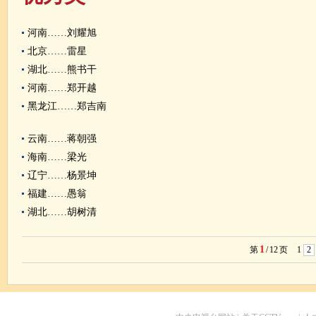
河南……刘耀旭
北京……雷星
湖北……熊书干
河南……郑开越
黑龙江……郑吉南
云南……蒋朝强
海南……梁光
辽宁……杨景坤
福建……愚翁
湖北……胡树清
1
第
/
12
页
1
2