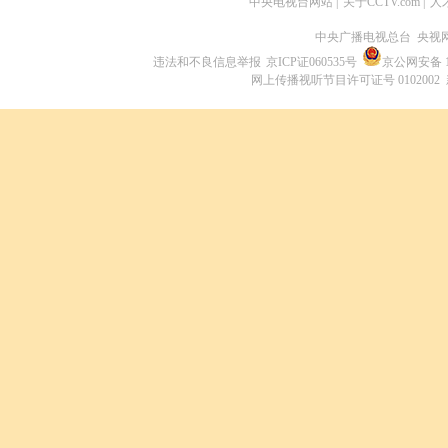
中央电视台网站
|
关于CCTV.com
|
人
中央广播电视总台 央视
违法和不良信息举报
京ICP证060535号
京公网安备 11
网上传播视听节目许可证号 0102002