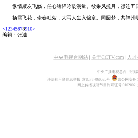
纵情聚友飞觞，任心绪轻吟韵漫量。欲乘风揽月，襟连五
扬雪飞花，牵春吐絮，大写人生入锦章。同圆梦，共神州
<
1
2
3
4
5
6
7
8
9
10
>
编辑：张迪
中央电视台网站
|
关于CCTV.com
|
人才
中央广播电视总台 央视
违法和不良信息举报
京ICP证060535号
京公网安备 11
网上传播视听节目许可证号 0102002