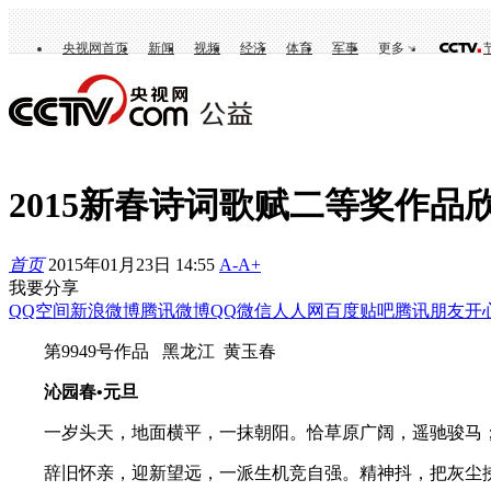
央视网首页
新闻
视频
经济
体育
军事
更多
2015新春诗词歌赋二等奖作品
首页
2015年01月23日 14:55
A-
A+
我要分享
QQ空间
新浪微博
腾讯微博
QQ
微信
人人网
百度贴吧
腾讯朋友
开
第9949号作品 黑龙江 黄玉春
沁园春•元旦
一岁头天，地面横平，一抹朝阳。恰草原广阔，遥驰骏马
辞旧怀亲，迎新望远，一派生机竞自强。精神抖，把灰尘