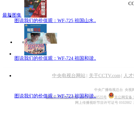
CC
最新图集
图说我们的价值观：WF-725 祖国山水..
图说我们的价值观：WF-724 祖国和谐..
中央电视台网站
|
关于CCTV.com
|
人才
中央广播电视总台 央视
图说我们的价值观：WF-723 祖国和谐..
违法和不良信息举报
京ICP证060535号
京公网安备 11
网上传播视听节目许可证号 0102002