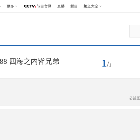
事
更多
节目官网
直播
栏目
频道大全
1
88 四海之内皆兄弟
/
1
公益