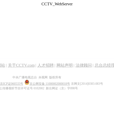
CCTV_WebServer
网站
|
关于CCTV.com
|
人才招聘
|
网站声明
|
法律顾问
|
总台总经
中央广播电视总台 央视网 版权所有
京ICP证060535号
京公网安备 11000002000018号
京网文[2014]0383-083号
上传播视听节目许可证号 0102002 新出网证（京）字098号