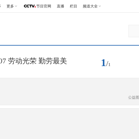
事
更多
节目官网
直播
栏目
频道大全
1
07 劳动光荣 勤劳最美
/
1
公益