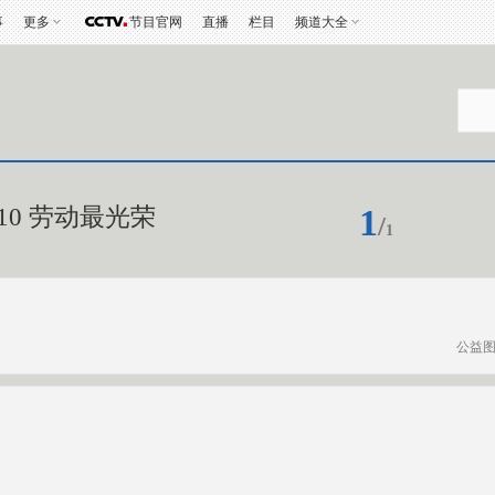
事
更多
节目官网
直播
栏目
频道大全
1
10 劳动最光荣
/
1
公益