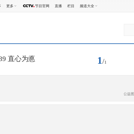
事
更多
节目官网
直播
栏目
频道大全
1
39 直心为悳
/
1
公益