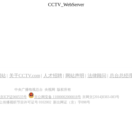
CCTV_WebServer
网站
|
关于CCTV.com
|
人才招聘
|
网站声明
|
法律顾问
|
总台总经
中央广播电视总台 央视网 版权所有
京ICP证060535号
京公网安备 11000002000018号
京网文[2014]0383-083号
上传播视听节目许可证号 0102002 新出网证（京）字098号