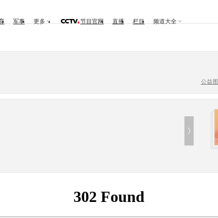
育
军事
更多
节目官网
直播
栏目
频道大全
公益
302 Found