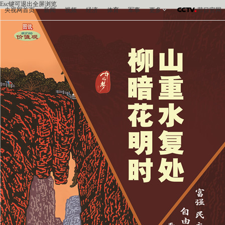
Esc键可退出全屏浏览
央视网首页
新闻
视频
经济
体育
军事
更多
节目官网