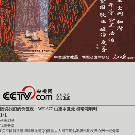
图说我们的价值观：WF-677 山重水复处 柳暗花明时
1
/
1
列表浏览
我要分享
QQ空间
新浪微博
腾讯微博
QQ
微信
人人网
百度贴吧
腾讯朋友
开心网
一键分享