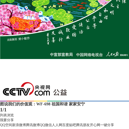
图说我们的价值观：WF-698 祖国和谐 家家安宁
1
/
1
列表浏览
我要分享
QQ空间
新浪微博
腾讯微博
QQ
微信
人人网
百度贴吧
腾讯朋友
开心网
一键分享