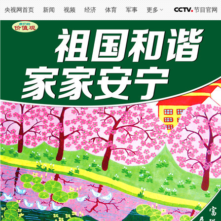
Esc键可退出全屏浏览
央视网首页
新闻
视频
经济
体育
军事
更多
节目官网