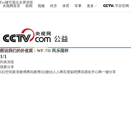
Esc键可退出全屏浏览
央视网首页
新闻
视频
经济
体育
军事
更多
节目官网
图说我们的价值观：WF-711 民乐国祥
1
/
1
列表浏览
我要分享
QQ空间
新浪微博
腾讯微博
QQ
微信
人人网
百度贴吧
腾讯朋友
开心网
一键分享