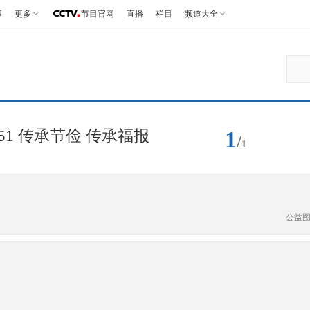
事
更多
节目官网
直播
栏目
频道大全
1
51 传承节俭 传承福报
/
1
公益