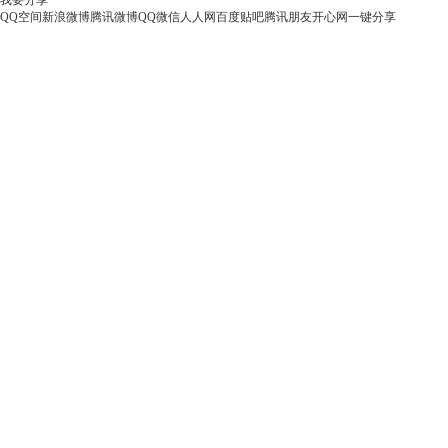
我要分享
QQ空间
新浪微博
腾讯微博
QQ
微信
人人网
百度贴吧
腾讯朋友
开心网
一键分享