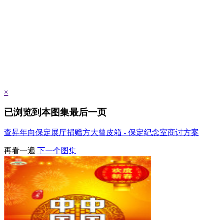
×
已浏览到本图集最后一页
查昇年向保定展厅捐赠方大曾皮箱 - 保定纪念室商讨方案
再看一遍
下一个图集