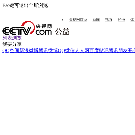
Esc键可退出全屏浏览
央视网首页
新闻
视频
经济
体
列表浏览
我要分享
QQ空间
新浪微博
腾讯微博
QQ
微信
人人网
百度贴吧
腾讯朋友
开