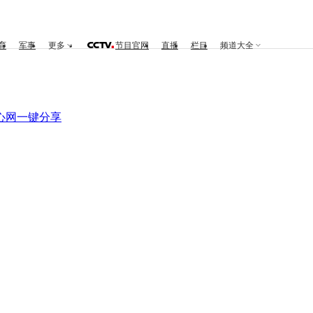
育
军事
更多
节目官网
直播
栏目
频道大全
心网
一键分享