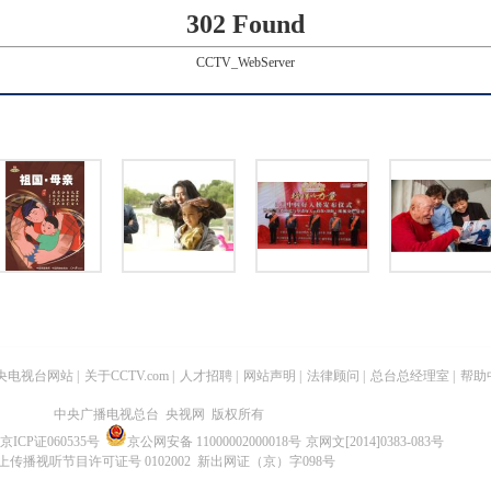
302 Found
CCTV_WebServer
央电视台网站
|
关于CCTV.com
|
人才招聘
|
网站声明
|
法律顾问
|
总台总经理室
|
帮助
中央广播电视总台 央视网 版权所有
京ICP证060535号
京公网安备 11000002000018号
京网文[2014]0383-083号
上传播视听节目许可证号 0102002 新出网证（京）字098号