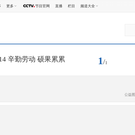
事
更多
节目官网
直播
栏目
频道大全
1
14 辛勤劳动 硕果累累
/
1
公益