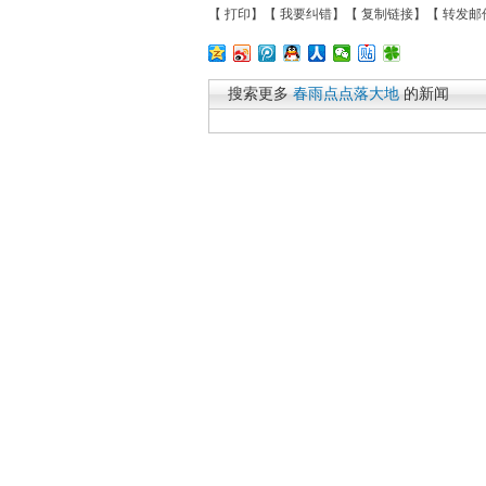
【
打印
】【
我要纠错
】【
复制链接
】【
转发邮
搜索更多
春雨点点落大地
的新闻