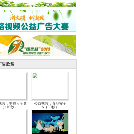
广告欣赏
视频：主持人字典
公益视频：食品安全
（110秒）
A（30秒）