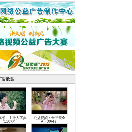
广告欣赏
视频：主持人字典
公益视频：食品安全
（110秒）
A（30秒）