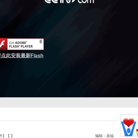
点此安装最新Flash
件
】【
】
编辑：居福