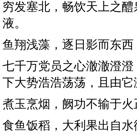
穷发塞北，畅饮天上之醴
液。
鱼翔浅藻，逐日影而东西
七千万党员之心澈澈澄澄
下大势浩浩荡荡，且由它
煮玉烹烟，阙功不输于火
食鱼饭稻，大利果出自水