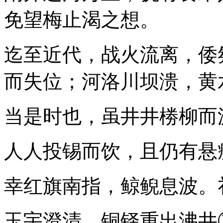
免望梅止渴之想。
迄至近代，战火流离，倭
而失位；河洛川坝溃，黄
当是时也，虽井井椦柳而
人人投锡而饮，且仍有悬
幸红旗南指，鲸鲵息波。
玉宇澄清，铜铎重出沸井