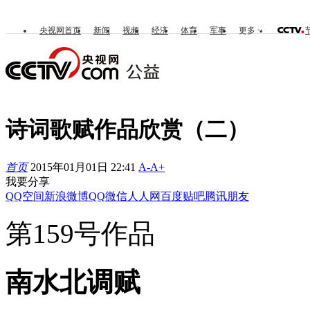
央视网首页
新闻
视频
经济
体育
军事
更多
诗词歌赋作品欣赏（二）
首页
2015年01月01日 22:41
A-
A+
我要分享
QQ空间
新浪微博
QQ
微信
人人网
百度贴吧
腾讯朋友
第159号作品
南水北调赋