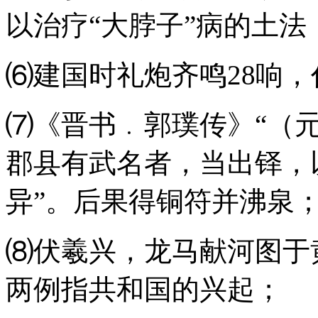
以治疗“大脖子”病的土法
⑹建国时礼炮齐鸣28响，
⑺《晋书﹒郭璞传》“（
郡县有武名者，当出铎，
异”。后果得铜符并沸泉
⑻伏羲兴，龙马献河图于
两例指共和国的兴起；