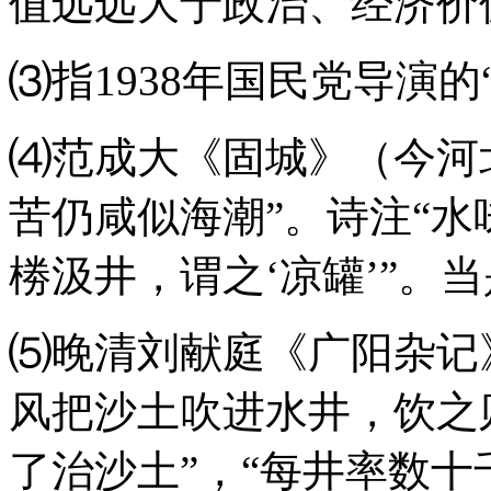
值远远大于政治、经济价
⑶指1938年国民党导演的
⑷范成大《固城》（今河
苦仍咸似海潮”。诗注“
椦汲井，谓之‘凉罐’”。
⑸晚清刘献庭《广阳杂记
风把沙土吹进水井，饮之
了治沙土”，“每井率数十