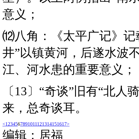
意义；
⑿八角：《太平广记》记
井”以镇黄河，后遂水波不
江、河水患的重要意义；
〔13〕“奇谈”旧有“北
来，总奇谈耳。
<
1
2
3
4
5
6
7
8
9
10
11
12
13
14
15
16
17
>
编辑：居福