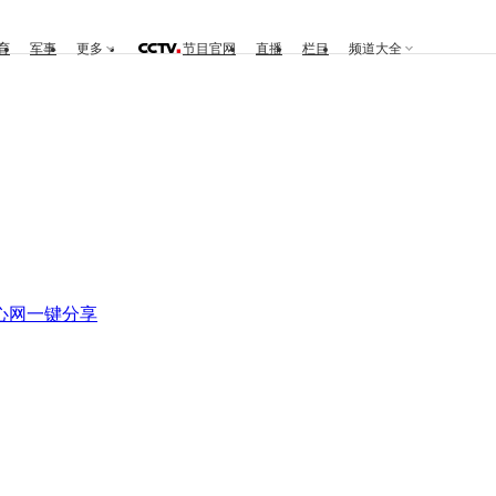
育
军事
更多
节目官网
直播
栏目
频道大全
心网
一键分享