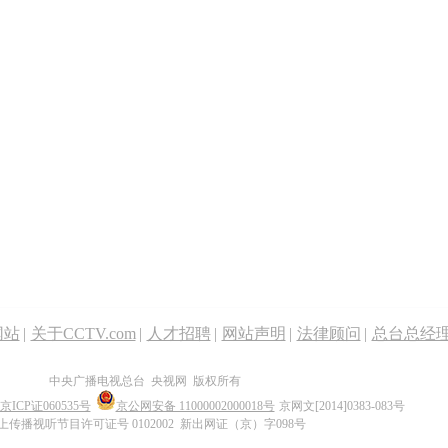
网站
|
关于CCTV.com
|
人才招聘
|
网站声明
|
法律顾问
|
总台总经
中央广播电视总台 央视网 版权所有
京ICP证060535号
京公网安备 11000002000018号
京网文[2014]0383-083号
上传播视听节目许可证号 0102002 新出网证（京）字098号