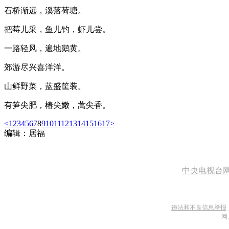
石桥渐远，溪落荷塘。
把莓儿采，鱼儿钓，虾儿尝。
一路轻风，遍地鹅黄。
郊游尽兴喜洋洋。
山鲜野菜，蓝盛筐装。
有笋尖肥，椿尖嫩，蒿尖香。
<
1
2
3
4
5
6
7
8
9
10
11
12
13
14
15
16
17
>
编辑：居福
中央电视台
违法和不良信息举报
网