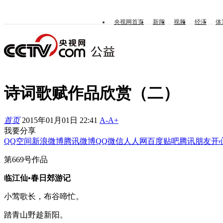
央视网首页
新闻
视频
经济
体
诗词歌赋作品欣赏（二）
首页
2015年01月01日 22:41
A-
A+
我要分享
QQ空间
新浪微博
腾讯微博
QQ
微信
人人网
百度贴吧
腾讯朋友
开
第669号作品
临江仙•春日郊游记
小莺歌长，布谷啼忙。
踏青山野趁新阳。