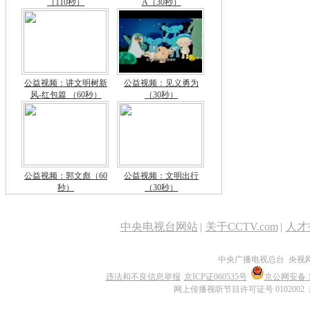
（110秒）
A（30秒）
公益视频：讲文明树新
公益视频：见义勇为
风-红包篇 （60秒）
（30秒）
公益视频：郭文彪（60
公益视频：文明出行
秒）
（30秒）
中央电视台网站
|
关于CCTV.com
|
人才
中央广播电视总台 央视
违法和不良信息举报
京ICP证060535号
京公网安备 11
网上传播视听节目许可证号 0102002