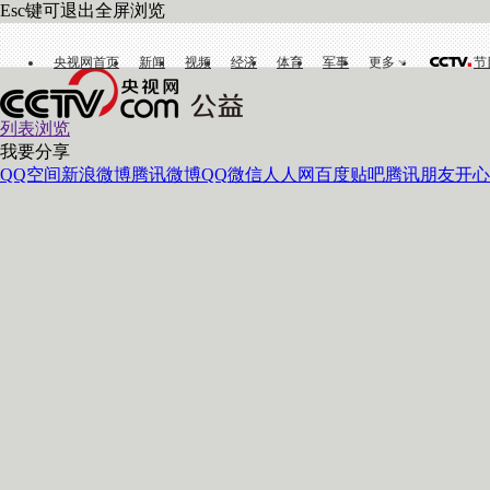
Esc键可退出全屏浏览
央视网首页
新闻
视频
经济
体育
军事
更多
节
列表浏览
我要分享
QQ空间
新浪微博
腾讯微博
QQ
微信
人人网
百度贴吧
腾讯朋友
开心