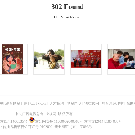
302 Found
CCTV_WebServer
央电视台网站
|
关于CCTV.com
|
人才招聘
|
网站声明
|
法律顾问
|
总台总经理室
|
帮助
中央广播电视总台 央视网 版权所有
京ICP证060535号
京公网安备 11000002000018号
京网文[2014]0383-083号
上传播视听节目许可证号 0102002 新出网证（京）字098号