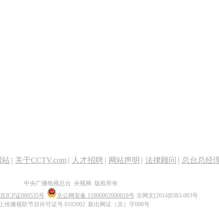
网站
|
关于CCTV.com
|
人才招聘
|
网站声明
|
法律顾问
|
总台总经
中央广播电视总台 央视网 版权所有
京ICP证060535号
京公网安备 11000002000018号
京网文[2014]0383-083号
上传播视听节目许可证号 0102002 新出网证（京）字098号