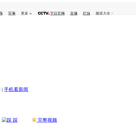
育
军事
更多
节目官网
直播
栏目
频道大全
 |
手机看新闻
踩
完整视频