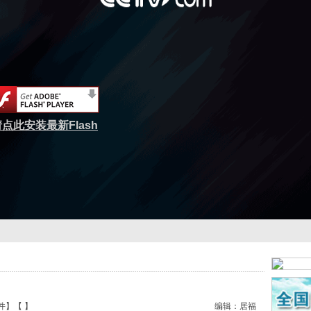
点此安装最新Flash
件
】【
】
编辑：居福