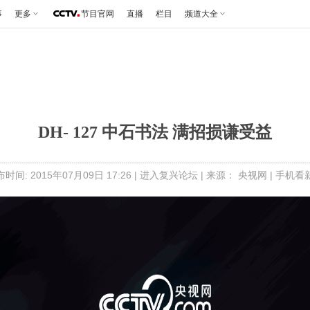
事
更多
节目官网
直播
栏目
频道大全
DH- 127 中石书法 满招损谦受益
时间: 2015年07月09日 17:26 |
进入复兴论坛
| 来源： 央视网 |
手机看