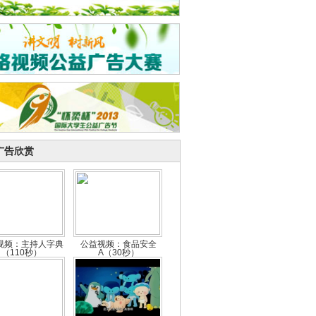
广告欣赏
视频：主持人字典
公益视频：食品安全
（110秒）
A（30秒）