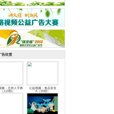
广告欣赏
视频：主持人字典
公益视频：食品安全
（110秒）
A（30秒）