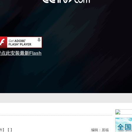
点此安装最新Flash
件
】【
】
编辑：居福