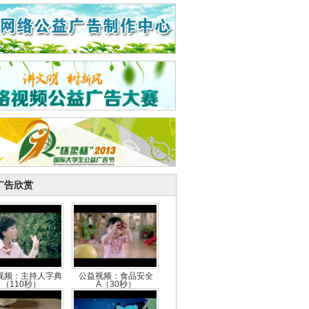
广告欣赏
视频：主持人字典
公益视频：食品安全
（110秒）
A（30秒）