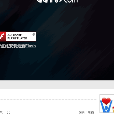
点此安装最新Flash
件
】【
】
编辑：居福