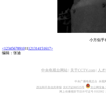
小方似乎
<
1
2
3
4
5
6
7
8
9
10
11
12
13
14
15
16
17
>
编辑：张迪
中央电视台网站
|
关于CCTV.com
|
人才
中央广播电视总台 央视
违法和不良信息举报
京ICP证060535号
京公网安备 11
网上传播视听节目许可证号 0102002