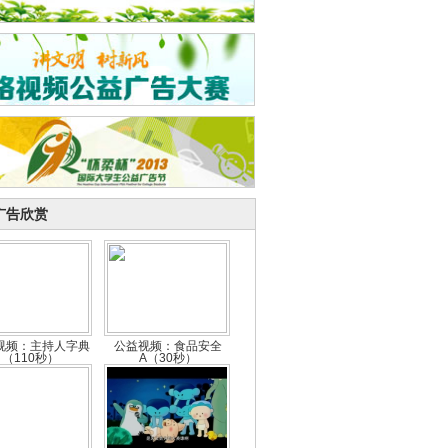
广告欣赏
视频：主持人字典
公益视频：食品安全
（110秒）
A（30秒）