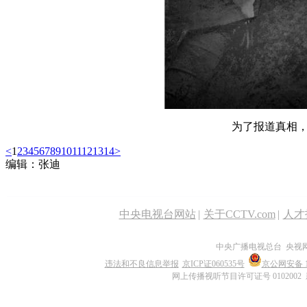
为了报道真相
<
1
2
3
4
5
6
7
8
9
10
11
12
13
14
>
编辑：张迪
中央电视台网站
|
关于CCTV.com
|
人才
中央广播电视总台 央视
违法和不良信息举报
京ICP证060535号
京公网安备 11
网上传播视听节目许可证号 0102002