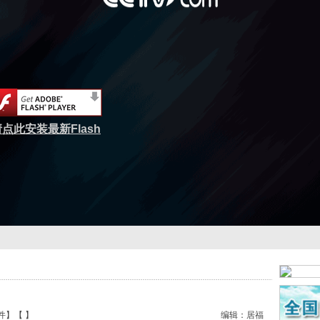
点此安装最新Flash
件
】【
】
编辑：居福