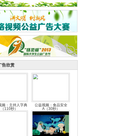
广告欣赏
视频：主持人字典
公益视频：食品安全
（110秒）
A（30秒）