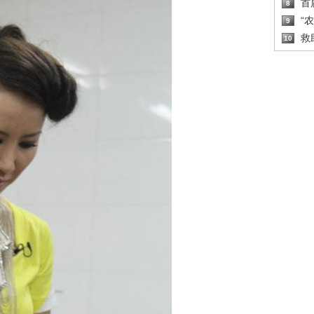
首
8
“
9
救
10