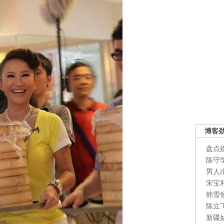
博客
盘点
陈守
男人
宋宝
韩雪
陈立
新疆