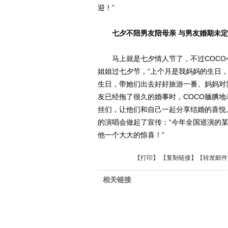
迎！”
七夕不陪男友陪母亲 与男友婚期未定
马上就是七夕情人节了，不过COCO今
姐姐过七夕节，“上个月是我妈妈的生日
生日，带她们出去好好旅游一番。妈妈对
友已经拖了很久的婚事时，COCO腼腆
丝们，让他们和自己一起分享结婚的喜悦
的演唱会做起了宣传：“今年全国巡演的
他一个大大的惊喜！”
【
打印
】 【
复制链接
】【
转发邮件
相关链接