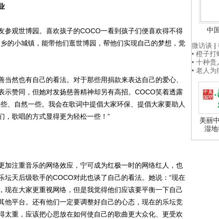
业
中
参观世博园。喜欢孩子的COCO一看到孩子们便喜欢得不得
家乡的小城镇，能带他们逛世博园，帮他们实现自己的梦想，觉
微访谈
|
• 橙子
• 十种
• 老人
善当然也有自己的看法。对于那些用捐款来表达自己的爱心、
表示赞同，但她对发扬慈善精神却另有高招。COCO笑着透露
一些、自然一些。我会在歌词中提倡大家环保、提倡大家要助人
们，歌唱的方式显得更为轻松一些！”
美丽中
湿地
加注重音乐的网络效应，宁可成为红极一时的网络红人，也
乐坛天后级歌手的COCO对此也谈了自己的看法。她说：“现在
，现在大家更重视网络，但是我觉得他们应该要平衡一下自己
其他平台。还有他们一定要调整好自己的心态，现在的乐坛竞
得太重，应该把心思放在如何使自己的歌曲更大众化、更受欢