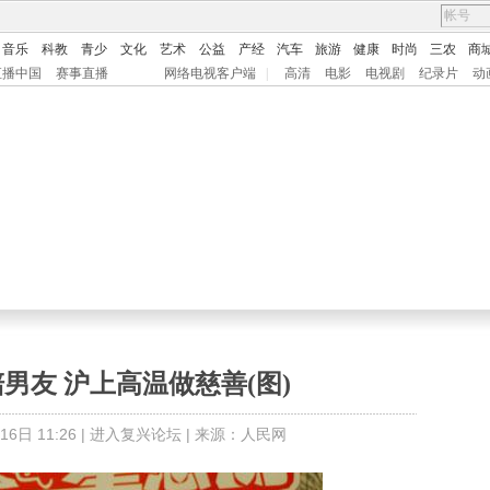
音乐
科教
青少
文化
艺术
公益
产经
汽车
旅游
健康
时尚
三农
商
直播中国
赛事直播
网络电视客户端
|
高清
电影
电视剧
纪录片
动
男友 沪上高温做慈善(图)
日 11:26 |
进入复兴论坛
| 来源：人民网