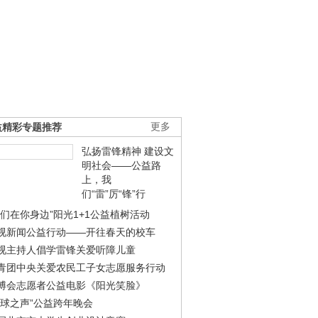
益精彩专题推荐
更多
弘扬雷锋精神 建设文
明社会——公益路
上，我
们“雷”厉“锋”行
我们在你身边”阳光1+1公益植树活动
视新闻公益行动——开往春天的校车
视主持人倡学雷锋关爱听障儿童
青团中央关爱农民工子女志愿服务行动
博会志愿者公益电影《阳光笑脸》
地球之声”公益跨年晚会