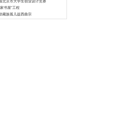
届北京市大学生创业设计竞赛
农家书屋”工程
助藏族孤儿益西曲宗