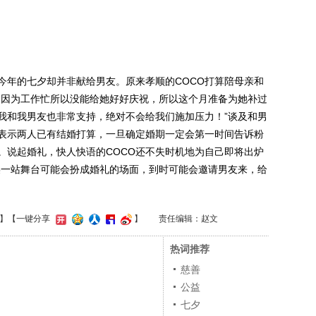
年的七夕却并非献给男友。原来孝顺的COCO打算陪母亲和
，因为工作忙所以没能给她好好庆祝，所以这个月准备为她补过
我和我男友也非常支持，绝对不会给我们施加压力！”谈及和男
地表示两人已有结婚打算，一旦确定婚期一定会第一时间告诉粉
。说起婚礼，快人快语的COCO还不失时机地为自己即将出炉
某一站舞台可能会扮成婚礼的场面，到时可能会邀请男友来，给
】
【一键分享
】
责任编辑：赵文
热词推荐
慈善
公益
七夕