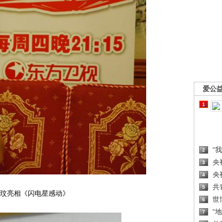
爱公
1
“
2
央
3
央
4
共
5
玟亮相《闪电星感动》
世
6
“
7