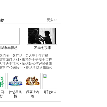
推荐
更多>>
国城市幸福感
不孝七宗罪
微直播
|
微广场
|
名人墙
|
排行榜
打蜡该如何识别
• 揭秘歼十研制全过程
贵人可遇不可求
• 抽烟是如何毁掉健康
为病妻搭40米扶手
• 拒绝浪费从我做起
国·
梦想星搭
我要上春
开门大吉
行
档
晚