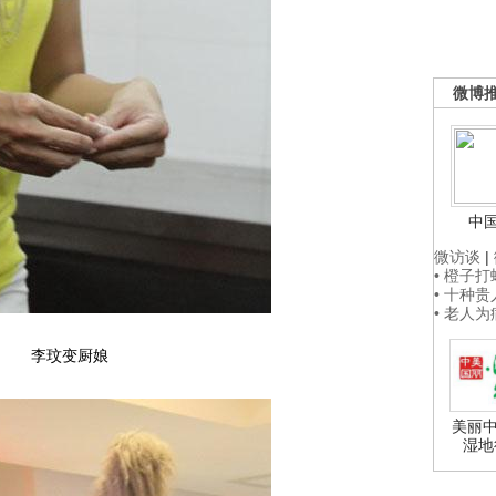
微博
中
微访谈
|
• 橙子
• 十种
• 老人
李玟变厨娘
美丽中
湿地