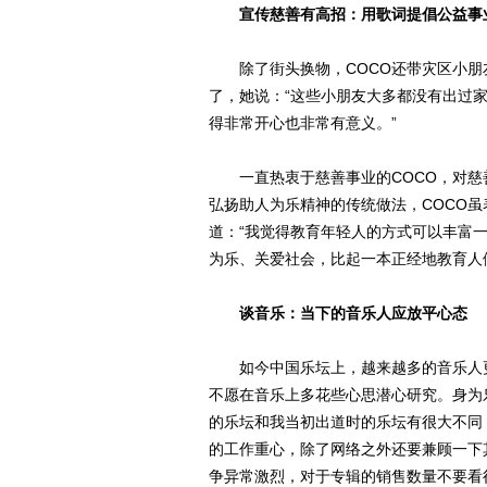
宣传慈善有高招：用歌词提倡公益事
除了街头换物，COCO还带灾区小朋友
了，她说：“这些小朋友大多都没有出过
得非常开心也非常有意义。”
一直热衷于慈善事业的COCO，对慈
弘扬助人为乐精神的传统做法，COCO虽
道：“我觉得教育年轻人的方式可以丰富
为乐、关爱社会，比起一本正经地教育人
谈音乐：当下的音乐人应放平心态
如今中国乐坛上，越来越多的音乐人更
不愿在音乐上多花些心思潜心研究。身为
的乐坛和我当初出道时的乐坛有很大不同
的工作重心，除了网络之外还要兼顾一下
争异常激烈，对于专辑的销售数量不要看