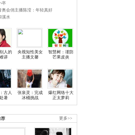
小卒
青奥会俏主播陈滢：年轻真好
和溪水
别人的
央视知性美女
智慧树：谨防
难讲
主播文馨
芒果皮炎
：古人
张泉灵：完成
爆红网络十大
处暑
冰桶挑战
正太萝莉
推荐
更多>>