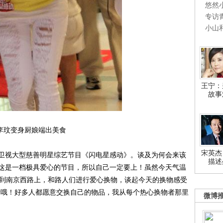
悠然
专访
小山
王宁：
故事
李玟变身厨娘端出美食
宋英杰
卫视大型慈善明星综艺节目《闪电星感动》。谈及为何会来该
描述
得这是一档极具爱心的节目，所以自己一定要上！虽然今天气温
来到南京西路上，和路人们进行爱心换物，谈起今天的换物感受
热情哦！好多人都愿意交换自己的物品，我从每个热心换物者那里
微博