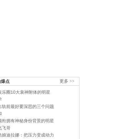
劲爆点
更多 >>
娱乐圈10大衰神附体的明星
学
出轨前最好要深思的三个问题
和
领衔拥有神秘身份背景的明星
飞飞哥
姑娘迪拉娜：把压力变成动力