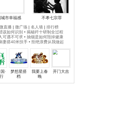
国城市幸福感
不孝七宗罪
微直播
|
微广场
|
名人墙
|
排行榜
打蜡该如何识别
• 揭秘歼十研制全过程
贵人可遇不可求
• 抽烟是如何毁掉健康
为病妻搭40米扶手
• 拒绝浪费从我做起
国·
梦想星搭
我要上春
开门大吉
行
档
晚