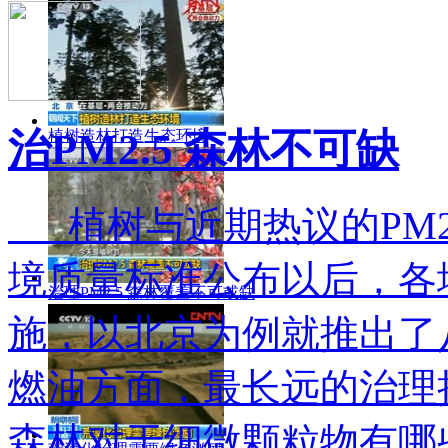
治PM2.5 森林不可缺
植树造林打造生态环境
植树与近期热议的PM2
境质量标准公布以后，各
治理PM2.5 森林覆盖不可或缺
施，以北京为例就推出了
燃油方面，最长远的治理
森林对于细微颗粒物有哪