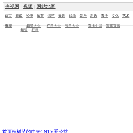
央视网
|
视频
|
网站地图
首页
新闻
经济
体育
综艺
春晚
戏曲
音乐
科教
青少
文化
艺术
电视
频道大全
栏目大全
节目大全
直播中国
赛事直播
频道
栏目
首页
植树节的由来
CNTV爱公益