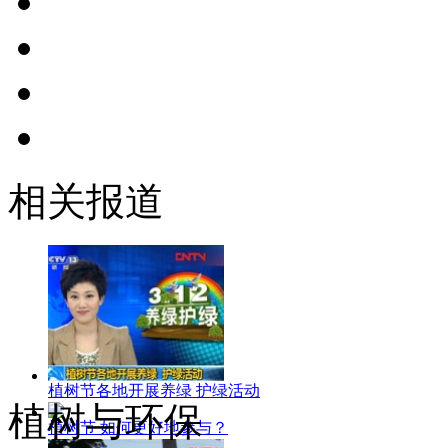
相关报道
植树节各地开展养绿 护绿活动
植树与环保
植树节 如何更好地参与？