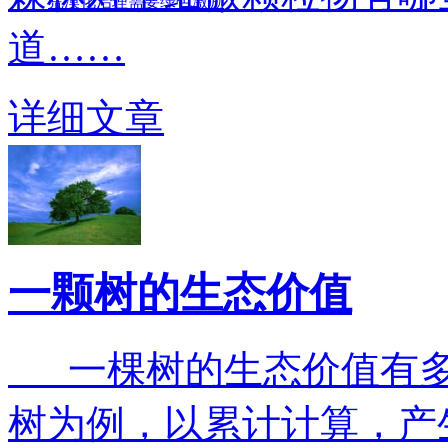
荒漠化治理需要绿色激励
道……
详细文章
一颗树的生态价值
一棵树的生态价值有多大
树为例，以累计计算，产生