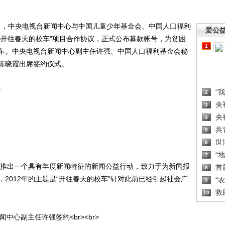
日，中央电视台新闻中心与中国儿童少年基金会、中国人口福利
爱公
—开往春天的校车”项目合作协议，正式公布募款帐号，为贫困
1
车。中央电视台新闻中心副主任许强、中国人口福利基金会秘
陈晓霞出席签约仪式。
“
2
央
3
央
4
共
5
世
6
“
7
出一个具有年度新闻特征的新闻公益行动，致力于为新闻报
首
8
2012年的主题是“开往春天的校车”针对此前已经引起社会广
“
9
救
10