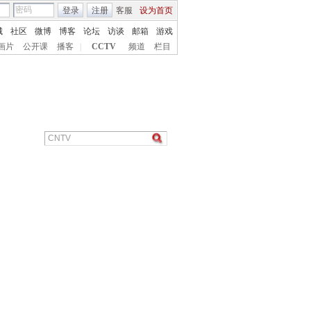
登录
注册
客服
设为首页
城
社区
微博
博客
论坛
访谈
邮箱
游戏
画片
公开课
播客
|
CCTV
频道
栏目