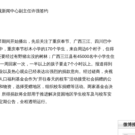
视新闻中心副主任许强签约
节期间开始播出，先后关注了重庆奉节、广西三江、四川巴中
中，重庆奉节杉木小学的170个学生，来自周边6个村子，住得
要经过有野猪出没的树林；广西三江县有45000名中小学生住
，一周回家一次，一半以上的孩子要走7个小时以上。报道得到
业以及热心观众已经表达出强烈的捐款意向。经过磋商，央视
人口福利基金会作为“开往春天的校车”活动接受社会捐赠的公
和物资，选择受赠地区，组织校车捐赠等活动。两家基金会决
动，所得捐款将全部用于推进解决贫困地区学生校车及与校车安
定期公告，全程透明运行。
微博