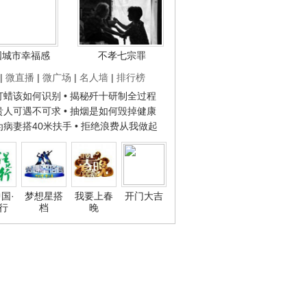
国城市幸福感
不孝七宗罪
|
微直播
|
微广场
|
名人墙
|
排行榜
子打蜡该如何识别
• 揭秘歼十研制全过程
种贵人可遇不可求
• 抽烟是如何毁掉健康
人为病妻搭40米扶手
• 拒绝浪费从我做起
国·
梦想星搭
我要上春
开门大吉
行
档
晚