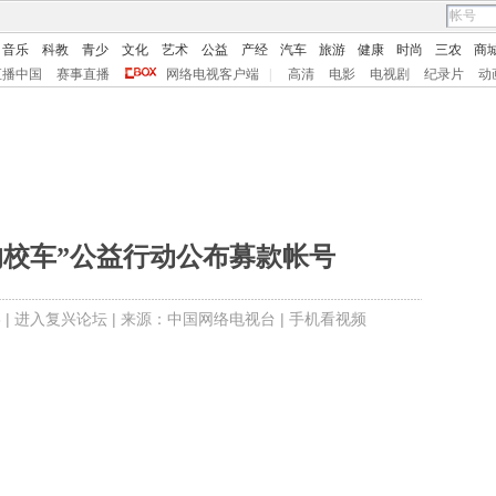
音乐
科教
青少
文化
艺术
公益
产经
汽车
旅游
健康
时尚
三农
商
直播中国
赛事直播
网络电视客户端
|
高清
电影
电视剧
纪录片
动
的校车”公益行动公布募款帐号
 |
进入复兴论坛
| 来源：中国网络电视台 |
手机看视频