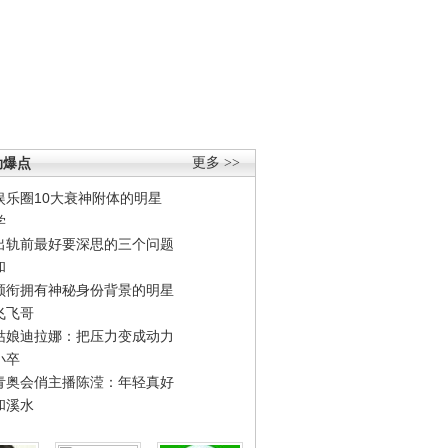
劲爆点
更多 >>
娱乐圈10大衰神附体的明星
学
出轨前最好要深思的三个问题
和
领衔拥有神秘身份背景的明星
飞飞哥
姑娘迪拉娜：把压力变成动力
小卒
青奥会俏主播陈滢：年轻真好
和溪水