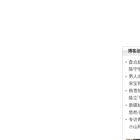
博客
盘点
陈守
男人
宋宝
韩雪
陈立
新疆
悠然
专访
小山