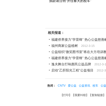
捐款请注明“开往春天的校车”
相关报道：
福建侨界接力“学雷锋” 热心公益慈善
福州商家公益植树
2012-3-15
公益组织“微笑图书室”将在大方培训
福建侨界接力“学雷锋” 热心公益慈善
逸夫舞台打响惠民公益品牌
2012-3-
启动“乙肝阳光工程”公益项目
2012-3
热词：
CNTV
爱公益
公益资讯
校车
公
【
打印
】【
我要纠错
】【
复制链接
】