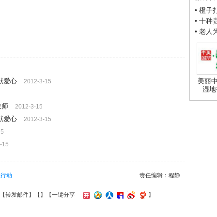
• 橙
• 十
• 老
献爱心
美丽中
2012-3-15
湿地
教师
2012-3-15
献爱心
2012-3-15
15
-15
益行动
责任编辑：程静
【
转发邮件
】【
】
【一键分享
】