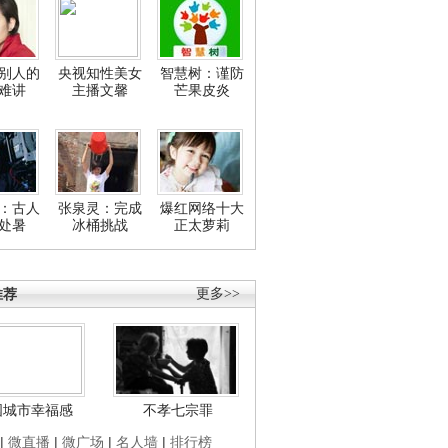
别人的
央视知性美女
智慧树：谨防
难讲
主播文馨
芒果皮炎
：古人
张泉灵：完成
爆红网络十大
处暑
冰桶挑战
正太萝莉
推荐
更多>>
国城市幸福感
不孝七宗罪
|
微直播
|
微广场
|
名人墙
|
排行榜