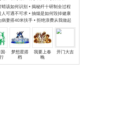
子打蜡该如何识别
• 揭秘歼十研制全过程
种贵人可遇不可求
• 抽烟是如何毁掉健康
人为病妻搭40米扶手
• 拒绝浪费从我做起
国·
梦想星搭
我要上春
开门大吉
行
档
晚