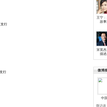
王宁：
故事
厦支行
宋英杰
描述
微博
支行
中
微访谈