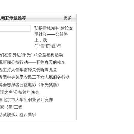
益精彩专题推荐
更多
弘扬雷锋精神 建设文
明社会——公益路
上，我
们“雷”厉“锋”行
我们在你身边”阳光1+1公益植树活动
视新闻公益行动——开往春天的校车
视主持人倡学雷锋关爱听障儿童
青团中央关爱农民工子女志愿服务行动
博会志愿者公益电影《阳光笑脸》
地球之声”公益跨年晚会
届北京市大学生创业设计竞赛
农家书屋”工程
助藏族孤儿益西曲宗