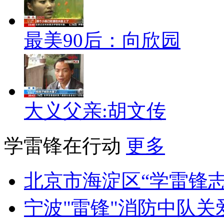
最美90后：向欣园
大义父亲:胡文传
学雷锋在行动
更多
北京市海淀区“学雷锋
宁波"雷锋"消防中队关