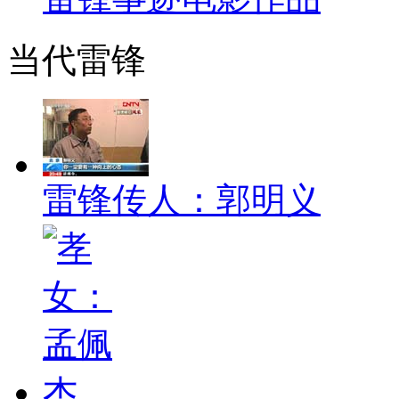
当代雷锋
雷锋传人：郭明义