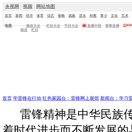
央视网
|
视频
|
网站地图
首页
新闻
经济
体育
综艺
春晚
戏曲
音乐
科教
青少
文化
艺术
电视
频道大全
栏目大全
节目大全
直播中国
赛事直播
频道
栏目
首页
学雷锋在行动
红色家园台：雷锋网上展馆
新闻台：学习
雷锋精神是中华民族传
着时代进步而不断发展的