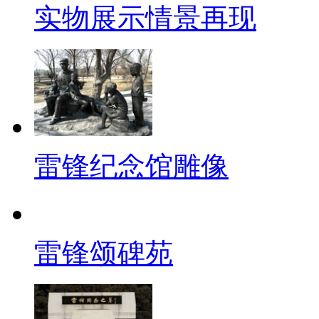
实物展示情景再现
雷锋纪念馆雕像
雷锋颂碑苑