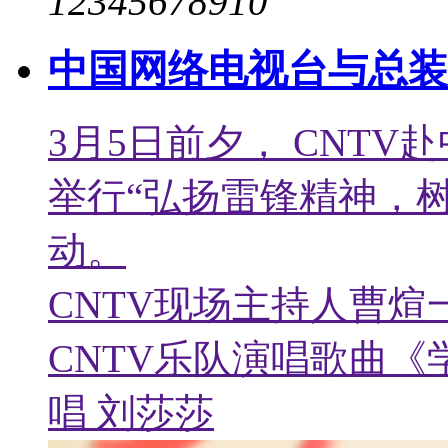
1
2
3
4
5
6
7
8
9
10
中国网络电视台与总装
3月5日前夕， CNT
举行“弘扬雷锋精神，
动。
CNTV现场主持人曹
CNTV乐队演唱歌曲《
唱 刘莎莎