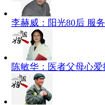
李赫威：阳光80后 服
陈敏华：医者父母心爱