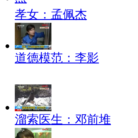
孝女：孟佩杰
道德模范：李影
溜索医生：邓前堆