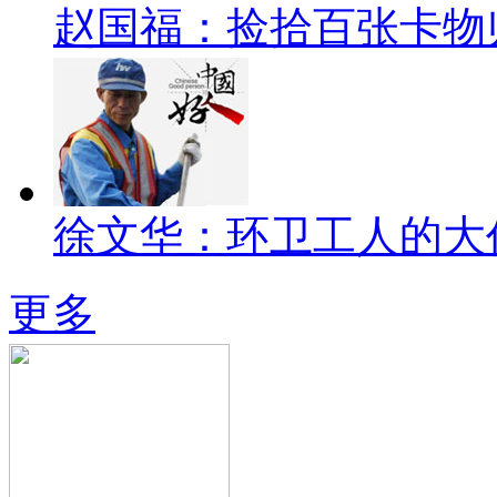
赵国福：捡拾百张卡物
徐文华：环卫工人的大
更多