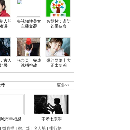
别人的
央视知性美女
智慧树：谨防
难讲
主播文馨
芒果皮炎
：古人
张泉灵：完成
爆红网络十大
处暑
冰桶挑战
正太萝莉
推荐
更多>>
国城市幸福感
不孝七宗罪
|
微直播
|
微广场
|
名人墙
|
排行榜