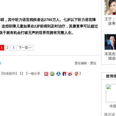
王宁：
碍，其中听力语言残疾者达2780万人。七岁以下听力语言障
故事
儿。这些听障儿童如果在2岁前得到及时治疗，其康复率可以超过
些孩子就有机会打破无声的世界而拥有完整人生。
1
2
3
下一页>>
宋英杰
描述
献
责任编辑：曹征
【
转发邮件
】【
】
【一键分享
】
微博
中
微访谈