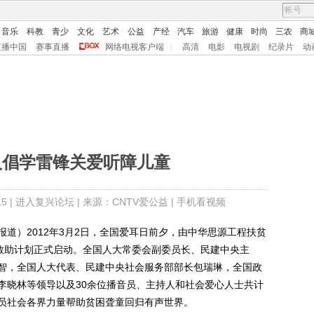
音乐
科教
青少
文化
艺术
公益
产经
汽车
旅游
健康
时尚
三农
商
直播中国
赛事直播
网络电视客户端
|
高清
电影
电视剧
纪录片
动
人倡学雷锋关爱听障儿童
5 |
进入复兴论坛
| 来源：CNTV爱公益 |
手机看视频
道）2012年3月2日，全国爱耳日前夕，由中华思源工程扶贫
童救助计划正式启动。全国人大常委会副委员长、民建中央主
智，全国人大代表、民建中央社会服务部部长包瑞琳，全国政
李晓林等领导以及30余位播音员、主持人和社会爱心人士共计
员社会各界力量帮助贫困聋童回归有声世界。