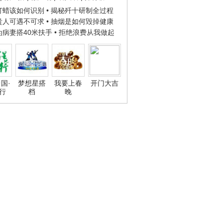
子打蜡该如何识别
• 揭秘歼十研制全过程
种贵人可遇不可求
• 抽烟是如何毁掉健康
人为病妻搭40米扶手
• 拒绝浪费从我做起
国·
梦想星搭
我要上春
开门大吉
行
档
晚