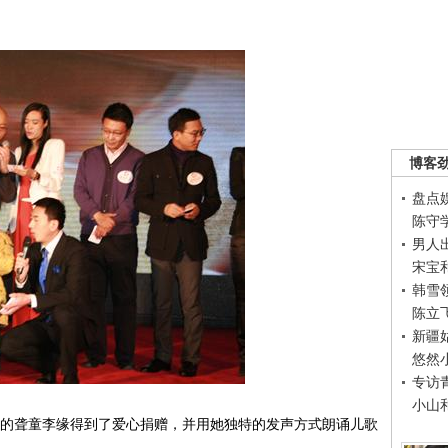
博客
盘点
陈守
男人
宋宝
韩雪
陈立
新疆
悠然
专访
小山
的聋童李缘得到了爱心捐赠，并用她独特的发声方式朗诵儿歌