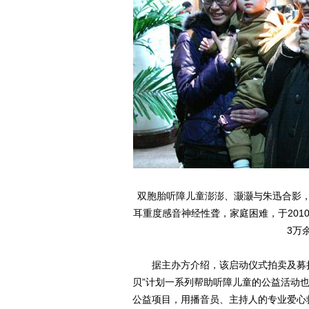
双胞胎听障儿童澎澎、灏灏与朱迅合影
耳重度感音神经性聋，家庭困难，于201
3万
据主办方介绍，该启动仪式拍卖及募捐善
贝”计划一系列帮助听障儿童的公益活动
公益项目，用播音员、主持人的专业爱心