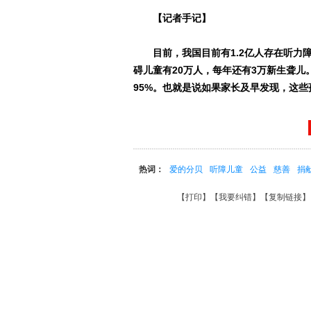
【记者手记】
目前，我国目前有1.2亿人存在听力障
碍儿童有20万人，每年还有3万新生聋
95%。也就是说如果家长及早发现，这
热词：
爱的分贝
听障儿童
公益
慈善
捐
【
打印
】【
我要纠错
】【
复制链接
】