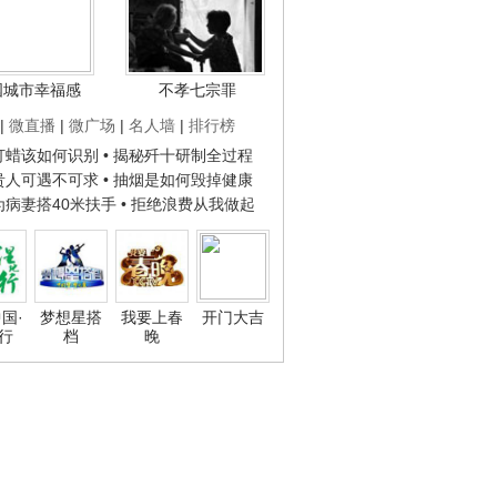
国城市幸福感
不孝七宗罪
|
微直播
|
微广场
|
名人墙
|
排行榜
子打蜡该如何识别
• 揭秘歼十研制全过程
种贵人可遇不可求
• 抽烟是如何毁掉健康
人为病妻搭40米扶手
• 拒绝浪费从我做起
国·
梦想星搭
我要上春
开门大吉
行
档
晚