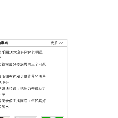
劲爆点
更多 >>
娱乐圈10大衰神附体的明星
学
出轨前最好要深思的三个问题
和
领衔拥有神秘身份背景的明星
飞飞哥
姑娘迪拉娜：把压力变成动力
小卒
青奥会俏主播陈滢：年轻真好
和溪水