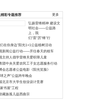
益精彩专题推荐
更多
弘扬雷锋精神 建设文
明社会——公益路
上，我
们“雷”厉“锋”行
我们在你身边”阳光1+1公益植树活动
视新闻公益行动——开往春天的校车
视主持人倡学雷锋关爱听障儿童
青团中央关爱农民工子女志愿服务行动
博会志愿者公益电影《阳光笑脸》
地球之声”公益跨年晚会
届北京市大学生创业设计竞赛
农家书屋”工程
助藏族孤儿益西曲宗