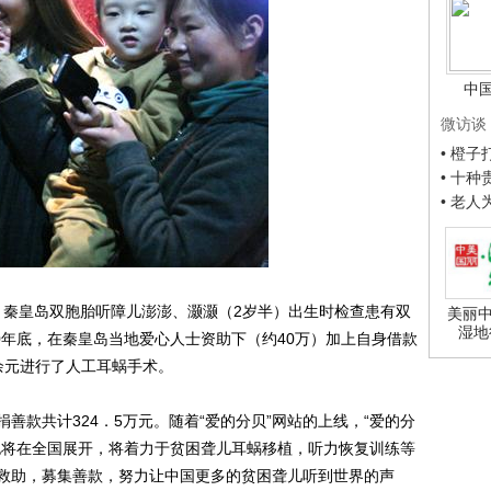
中
微访谈
• 橙
• 十
• 老
，秦皇岛双胞胎听障儿澎澎、灏灏（2岁半）出生时检查患有双
美丽中
湿地
0年底，在秦皇岛当地爱心人士资助下（约40万）加上自身借款
余元进行了人工耳蜗手术。
款共计324．5万元。随着“爱的分贝”网站的上线，“爱的分
也将在全国展开，将着力于贫困聋儿耳蜗移植，听力恢复训练等
救助，募集善款，努力让中国更多的贫困聋儿听到世界的声