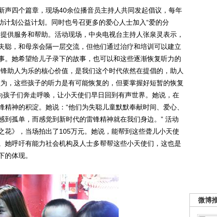
声四个篇章，现场40余位播音员主持人共同发起倡议，每年
救助计划公益计划。同时也号召更多的爱心人士加入“爱的分
童提供服务和帮助。活动现场，中央电视台主持人张泉灵表示，
失聪，和母亲会隔一层交流，但他们通过治疗和培训可以建立
事。她希望给儿子录下的故事，也可以和这些逐渐恢复听力的
雷锋助人为乐的核心价值，是我们这个时代依然在提倡的，助人
认为，这些孩子的听力是有可能恢复的，但要掌握好短暂的恢复
点为孩子们奔走呼唤，让小天使们早日回到有声世界。她说，在
锋精神的积淀。她说：“他们为失聪儿童默默奉献时间、爱心、
感到孤单，而感觉到新时代的雷锋精神就在我们身边。” 活动
之花》，当场拍出了105万元。她说，能帮到这些聋儿小天使
。她呼吁有能力社会机构及人士多帮帮这些小天使们，这也是
下的体现。
微博