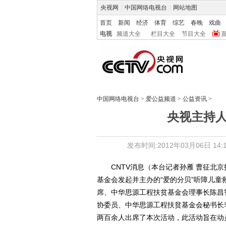
央视网
|
中国网络电视台
|
网站地图
首页
新闻
经济
体育
综艺
春晚
戏曲
电视
频道大全
栏目大全
节目大全
中国网络电视台
>
爱公益频道
>
公益资讯
>
央视主持
发布时间:2012年03月06日 14:1
CNTV消息（本台记者孙雁 曹征北京报
基金会发起并主办的“爱的分贝”听障儿
席、中华思源工程扶贫基金会理事长陈昌
协委员、中华思源工程扶贫基金会秘书长
两百余人出席了本次活动，此活动旨在动