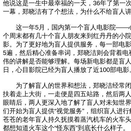
他说这是一生中最幸福的一天，36年了第一次
一幕，郑晓洁有了个想法，为什么不给盲人
这一年5月，国内第一个盲人电影院——
个周末都有几十个盲人朋友来到红丹丹的小
影。为了更好地为盲人提供服务，每一部电影
5遍，然后精心准备串词，郑晓洁则会背着电
伟的讲解是否能够理解。每场新电影都是盲
日，心目影院已经为盲人播放了近100部电影
为了解盲人的世界和想法，郑晓洁经常闭
扶着走上大街，一走便是四五站路，然后两
眼睛后，两人更深入地了解了盲人对未知世
们开始为盲人提供“视觉服务”，组织盲人进
苍苍的老年盲人持久抚摸着蒸汽机车的火车头
都想知道火车这个“怪东西”到底长什么样子。