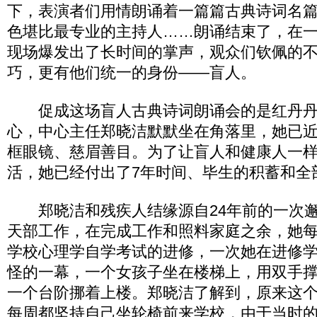
下，表演者们用情朗诵着一篇篇古典诗词名
色堪比最专业的主持人……朗诵结束了，在
现场爆发出了长时间的掌声，观众们钦佩的
巧，更有他们统一的身份——盲人。
促成这场盲人古典诗词朗诵会的是红丹丹
心，中心主任郑晓洁默默坐在角落里，她已近
框眼镜、慈眉善目。为了让盲人和健康人一
活，她已经付出了7年时间、毕生的积蓄和全
郑晓洁和残疾人结缘源自24年前的一次邂
天部工作，在完成工作和照料家庭之余，她
学校心理学自学考试的进修，一次她在进修
怪的一幕，一个女孩子坐在楼梯上，用双手
一个台阶挪着上楼。郑晓洁了解到，原来这
每周都坚持自己坐轮椅前来学校，由于当时