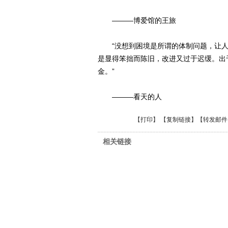
———博爱馆的王旅
“没想到困境是所谓的体制问题，让人
是显得笨拙而陈旧，改进又过于迟缓。出
金。”
———看天的人
【
打印
】 【
复制链接
】【
转发邮件
相关链接