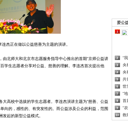
爱公
1
李连杰正在做以公益慈善为主题的演讲。
“
由北师大和北京市志愿服务指导中心推出的首期“京师公益讲
2
央
数百学生志愿者分享对公益、慈善的理解。李连杰首次提出他
3
央
4
共
5
世
6
“
7
首
大高校中选拔的学生志愿者。李连杰演讲主题为“慈善、公益
8
“
较单向的，感性的、有突发性的。而公益涉及公众的利益，范围
9
救
洲发起的新型公益模式。
10