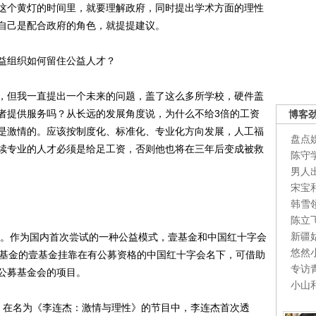
这个黄灯的时间里，就要理解政府，同时提出学术方面的理性
自己是配合政府的角色，就提提建议。
组织如何留住公益人才？
但我一直提出一个未来的问题，盖了这么多所学校，硬件盖
者提供服务吗？从长远的发展角度说，为什么不给3倍的工资
博客
是激情的。应该按制度化、标准化、专业化方向发展，人工福
盘点
续专业的人才必须是给足工资，否则他也将在三年后变成被救
陈守
男人
宋宝
韩雪
陈立
新疆
。作为国内首次尝试的一种公益模式，壹基金和中国红十字会
悠然
募基金的壹基金挂靠在有公募资格的中国红十字会名下，可借助
专访
公募基金会的项目。
小山
在名为《李连杰：激情与理性》的节目中，李连杰首次透