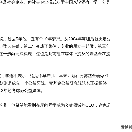
及社会企业。但社会企业模式对于中国来说还有些早，它是
过去5年他一直有个10年梦想。从2004年海啸后就决定要
少数人在做，第二年变成了集体，专业的朋友一起做，第三年
这一步尚无法实现，这也是此前他在媒体上提及的壹基金在提
，李连杰表示，这是个早产儿，本来计划在公募基金会做成
计划则是成立一个公益医院。壹基金公益研究院院长王振耀补
12年还考虑做公益媒体。
养，他希望能看到在座的同学成为公益领域的CEO，这也是
微博