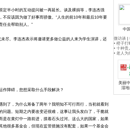
定半小时的互动提问被一再延长。谈及裸捐等，李连杰强
不应该因为做了好事而骄傲。“人生的前10年和最后10年要
责任去帮助别人。”
中
微访谈
|
未尽。李连杰表示将邀请更多做公益的人来为学生演讲，还
• 橙子
• 十种
• 老人
美丽中
湿地
作障碍，您想采取什么手段解决？
到了，为什么筹备了两年？我明知不可行而行，当初就看到
的问题。短期之内要改变还很难，这事让我头发白了，干脆就
而是在黄灯中一路前进，摸着石头过河。这么大的国家，如果
其他很多基金会，但现在监管措施没有配套，如果一个基金会