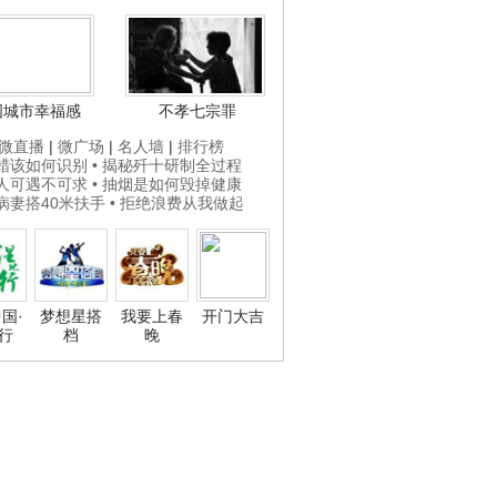
国城市幸福感
不孝七宗罪
微直播
|
微广场
|
名人墙
|
排行榜
打蜡该如何识别
• 揭秘歼十研制全过程
贵人可遇不可求
• 抽烟是如何毁掉健康
为病妻搭40米扶手
• 拒绝浪费从我做起
国·
梦想星搭
我要上春
开门大吉
行
档
晚