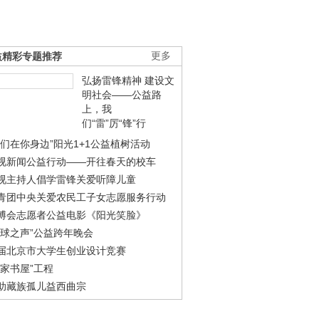
益精彩专题推荐
更多
弘扬雷锋精神 建设文
明社会——公益路
上，我
们“雷”厉“锋”行
我们在你身边”阳光1+1公益植树活动
视新闻公益行动——开往春天的校车
视主持人倡学雷锋关爱听障儿童
青团中央关爱农民工子女志愿服务行动
博会志愿者公益电影《阳光笑脸》
地球之声”公益跨年晚会
届北京市大学生创业设计竞赛
农家书屋”工程
助藏族孤儿益西曲宗