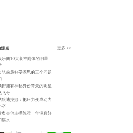
劲爆点
更多 >>
娱乐圈10大衰神附体的明星
学
出轨前最好要深思的三个问题
和
领衔拥有神秘身份背景的明星
飞飞哥
姑娘迪拉娜：把压力变成动力
小卒
青奥会俏主播陈滢：年轻真好
和溪水