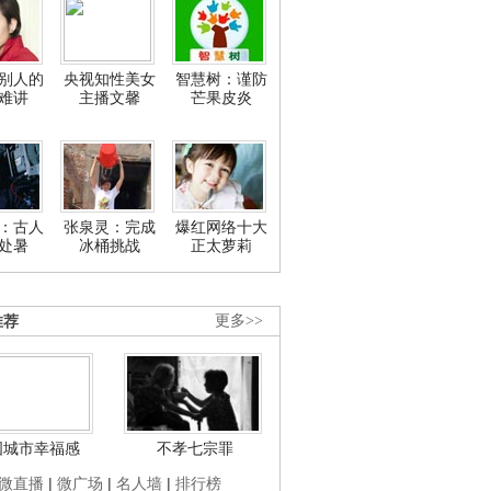
别人的
央视知性美女
智慧树：谨防
难讲
主播文馨
芒果皮炎
：古人
张泉灵：完成
爆红网络十大
处暑
冰桶挑战
正太萝莉
推荐
更多>>
国城市幸福感
不孝七宗罪
微直播
|
微广场
|
名人墙
|
排行榜