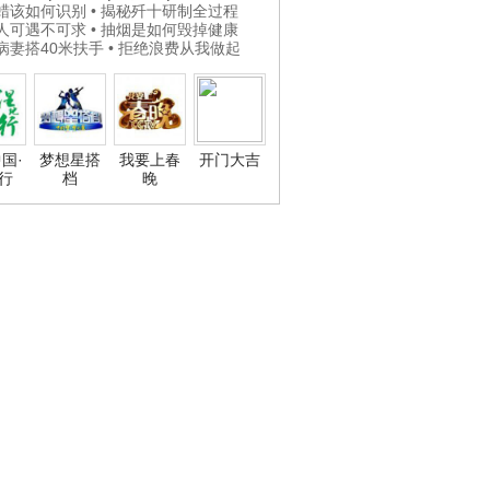
打蜡该如何识别
• 揭秘歼十研制全过程
贵人可遇不可求
• 抽烟是如何毁掉健康
为病妻搭40米扶手
• 拒绝浪费从我做起
国·
梦想星搭
我要上春
开门大吉
行
档
晚