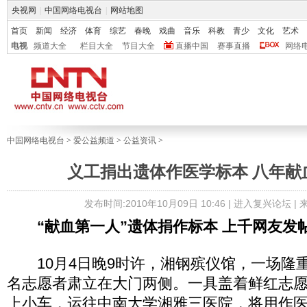
央视网
|
中国网络电视台
|
网站地图
首页
新闻
经济
体育
综艺
春晚
戏曲
音乐
科教
青少
文化
艺术
电视
频道大全
栏目大全
节目大全
直播中国
赛事直播
网络
中国网络电视台
>
爱公益频道
>
公益资讯
>
义工捐出遗体作医学标本 八年献血
发布时间:2010年10月09日 10:46 |
进入复兴论坛
|
“献血第一人”遗体捐作标本 上千网友发
10月4日晚9时许，湘钢殡仪馆，一场隆
名志愿者肃立在大门两侧。一具盖着鲜红志
上小车，运往中南大学湘雅三医院，将用作