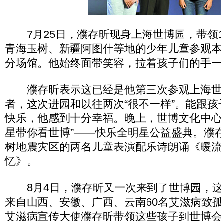
7月25日，濮存昕现身上海世博园，带领1
青海玉树、新疆阿图什等地的少年儿童参观
分场馆。他始终面带笑容，拉着孩子们的手
濮存昕表示这已经是他第三次参观上海世
者，这次进园和以往两次“很不一样”。能跟
快乐，他感到十分幸福。晚上，世博文化中心
星带你看世博”——快乐全明星公益盛典。濮
树地震灾区的两名儿童表演配乐诗朗诵《暖
忆》。
8月4日，濮存昕又一次来到了世博园，这
来自山西、安徽、广西、云南60名艾滋病致
艾滋病宣传大使濮存昕带领这些孩子到世博