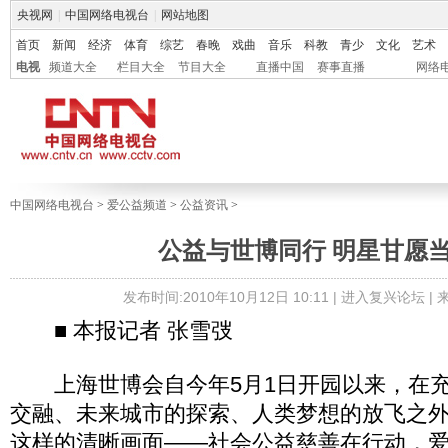
央视网
|
中国网络电视台
|
网站地图
首页
新闻
经济
体育
综艺
春晚
戏曲
音乐
科教
青少
文化
艺术
电视
频道大全
栏目大全
节目大全
直播中国
赛事直播
网络
中国网络电视台
>
爱公益频道
>
公益资讯
>
公益与世博同行 明星甘愿
发布时间:2010年10月12日 10:11 |
进入复兴论坛
|
■ 本报记者 张雪弢
上海世博会自今年5月1日开园以来，在充
交融、未来城市的探索、人类梦想的放飞之
这样的清晰画面——社会公益慈善在行动，