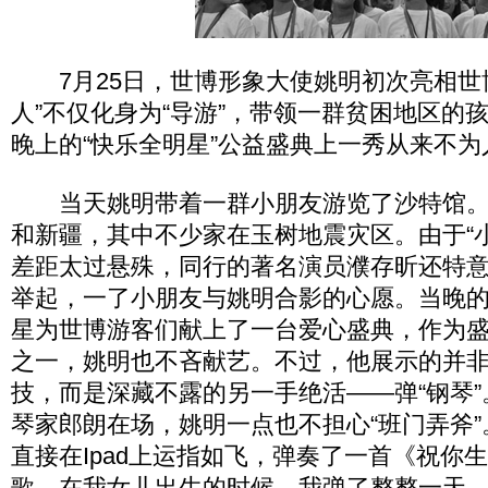
7月25日，世博形象大使姚明初次亮相世
人”不仅化身为“导游”，带领一群贫困地区的
晚上的“快乐全明星”公益盛典上一秀从来不
当天姚明带着一群小朋友游览了沙特馆。
和新疆，其中不少家在玉树地震灾区。由于“
差距太过悬殊，同行的著名演员濮存昕还特
举起，一了小朋友与姚明合影的心愿。当晚
星为世博游客们献上了一台爱心盛典，作为
之一，姚明也不吝献艺。不过，他展示的并
技，而是深藏不露的另一手绝活——弹“钢琴
琴家郎朗在场，姚明一点也不担心“班门弄斧
直接在Ipad上运指如飞，弹奏了一首《祝你
歌，在我女儿出生的时候，我弹了整整一天。