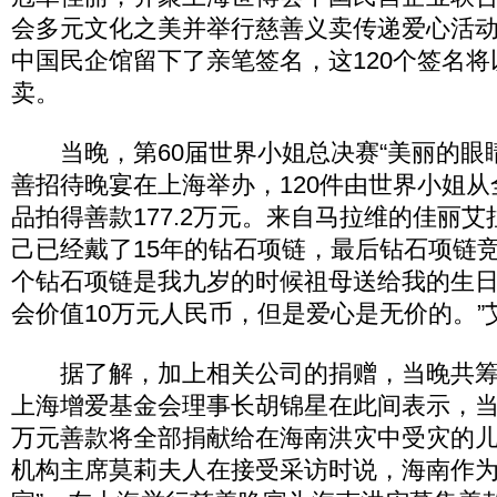
会多元文化之美并举行慈善义卖传递爱心活
中国民企馆留下了亲笔签名，这120个签名将
卖。
当晚，第60届世界小姐总决赛“美丽的眼睛
善招待晚宴在上海举办，120件由世界小姐
品拍得善款177.2万元。来自马拉维的佳丽
己已经戴了15年的钻石项链，最后钻石项链竞
个钻石项链是我九岁的时候祖母送给我的生
会价值10万元人民币，但是爱心是无价的。”
据了解，加上相关公司的捐赠，当晚共筹集善
上海增爱基金会理事长胡锦星在此间表示，当晚
万元善款将全部捐献给在海南洪灾中受灾的
机构主席莫莉夫人在接受采访时说，海南作为