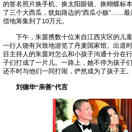
的签名照片换手机、换太阳眼镜、换蝴蝶标
了三个大西瓜，犹如路边的“西瓜小贩”……
偿地筹集到了10万元。
下午，朱茵携数十位来自江西灾区的儿童
一行人饶有兴致地游览了丹麦国家馆。出道
目主持人的朱茵对怎么和小孩子沟通十分在
子们打成了一片儿。一路上，她不停为孩子
还不时与他们一同打闹，俨然成为了孩子王
刘德华“亲善”代言