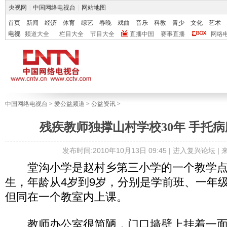
央视网
|
中国网络电视台
|
网站地图
首页
新闻
经济
体育
综艺
春晚
戏曲
音乐
科教
青少
文化
艺术
电视
频道大全
栏目大全
节目大全
直播中国
赛事直播
网络
中国网络电视台
>
爱公益频道
>
公益资讯
>
残疾教师独撑山村学校30年 手托病
发布时间:2010年10月13日 09:45 |
进入复兴论坛
|
堂沟小学是赵村乡第三小学的一个教学点，
生，年龄从4岁到9岁，分别是学前班、一年
但同在一个教室内上课。
教师办公室很简陋，门口墙壁上挂着一面