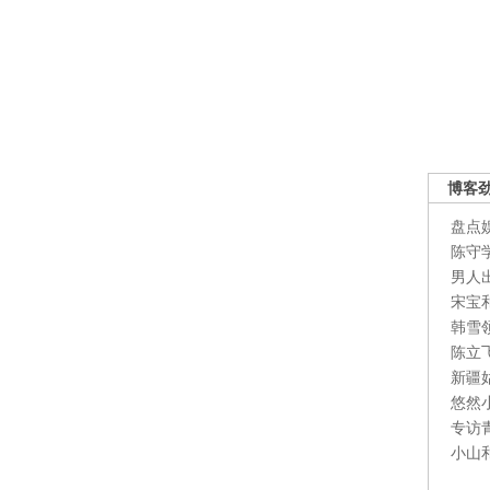
博客
盘点
陈守
男人
宋宝
韩雪
陈立
新疆
悠然
专访
小山