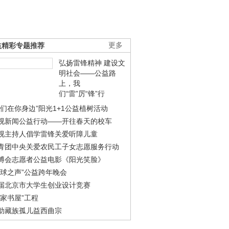
益精彩专题推荐
更多
弘扬雷锋精神 建设文
明社会——公益路
上，我
们“雷”厉“锋”行
我们在你身边”阳光1+1公益植树活动
视新闻公益行动——开往春天的校车
视主持人倡学雷锋关爱听障儿童
青团中央关爱农民工子女志愿服务行动
博会志愿者公益电影《阳光笑脸》
地球之声”公益跨年晚会
届北京市大学生创业设计竞赛
农家书屋”工程
助藏族孤儿益西曲宗