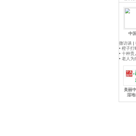
中
微访谈
|
• 橙子
• 十种
• 老人
美丽中
湿地