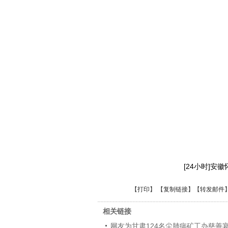
[24小时]安
【
打印
】 【
复制链接
】【
转发邮件
相关链接
网友为甘肃124名尘肺病矿工办慈善