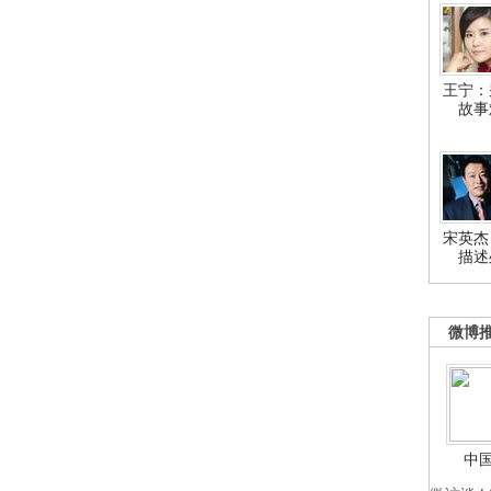
王宁：
故事
宋英杰
描述
微博
中