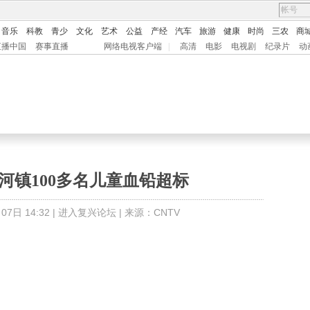
音乐
科教
青少
文化
艺术
公益
产经
汽车
旅游
健康
时尚
三农
商
直播中国
赛事直播
网络电视客户端
|
高清
电影
电视剧
纪录片
动
河镇100多名儿童血铅超标
7日 14:32 |
进入复兴论坛
| 来源：CNTV