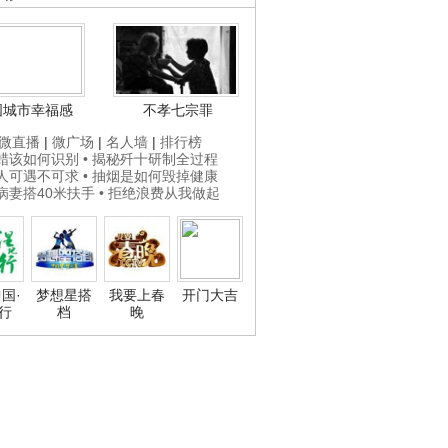
国城市幸福感
不孝七宗罪
微直播
|
微广场
|
名人墙
|
排行榜
打蜡该如何识别
• 揭秘歼十研制全过程
贵人可遇不可求
• 抽烟是如何毁掉健康
为病妻搭40米扶手
• 拒绝浪费从我做起
国·
梦想星搭
我要上春
开门大吉
行
档
晚