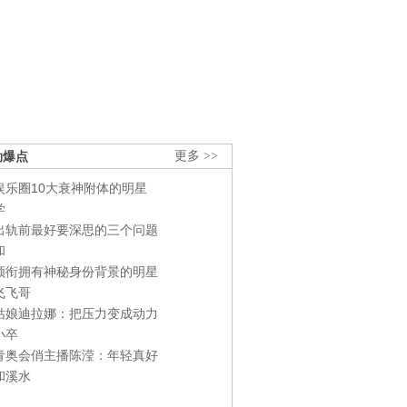
劲爆点
更多 >>
娱乐圈10大衰神附体的明星
学
出轨前最好要深思的三个问题
和
领衔拥有神秘身份背景的明星
飞飞哥
姑娘迪拉娜：把压力变成动力
小卒
青奥会俏主播陈滢：年轻真好
和溪水