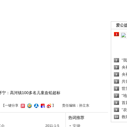
爱公
1
“
2
央
3
央
4
共
5
世
6
徽怀宁：高河镇100多名儿童血铅超标
“
7
首
8
】
【一键分享
】
责任编辑：孙立东
“
9
救
热词推荐
10
宴会
安徽
2011-1-5