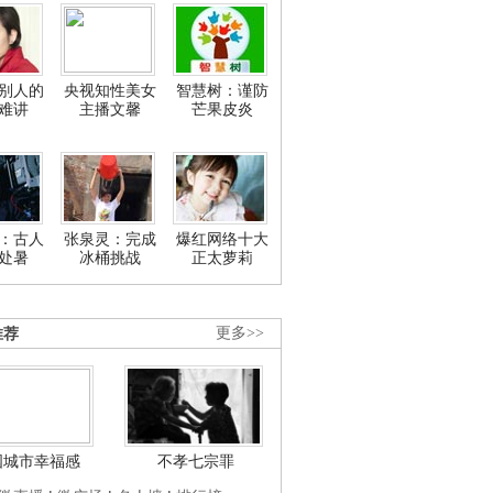
别人的
央视知性美女
智慧树：谨防
难讲
主播文馨
芒果皮炎
：古人
张泉灵：完成
爆红网络十大
处暑
冰桶挑战
正太萝莉
推荐
更多>>
国城市幸福感
不孝七宗罪